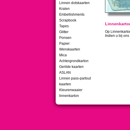
Linnen dotskaarten
Kralen
Embellishments
Scrapbook
Linnenkarton
Tapes
Op Linnenkarton 
Glitter
Indien u bij ons
Ponsen
Papier
Wenskaarten
Mica
Achtergrondkarton
Gerilde kaarten
ASLAN
Linnen pass-partout
kaarten
Kleurenwaaier
linnenkarton