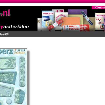
Klant w
hip-005