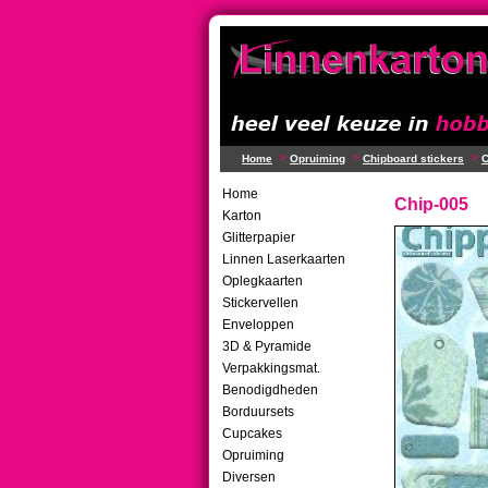
>
>
>
Home
Opruiming
Chipboard stickers
C
Home
Chip-005
Karton
Glitterpapier
Linnen Laserkaarten
Oplegkaarten
Stickervellen
Enveloppen
3D & Pyramide
Verpakkingsmat.
Benodigdheden
Borduursets
Cupcakes
Opruiming
Diversen