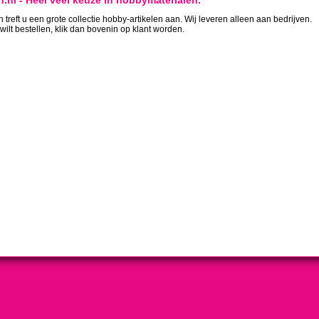
.nl - Heel veel keuze in hobbymaterialen.
treft u een grote collectie hobby-artikelen aan. Wij leveren alleen aan bedrijven.
 wilt bestellen, klik dan bovenin op klant worden.