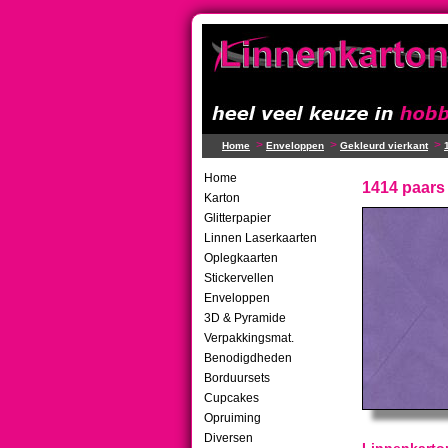
>
>
>
Home
Enveloppen
Gekleurd vierkant
Home
1414 paars
Karton
Glitterpapier
Linnen Laserkaarten
Oplegkaarten
Stickervellen
Enveloppen
3D & Pyramide
Verpakkingsmat.
Benodigdheden
Borduursets
Cupcakes
Opruiming
Diversen