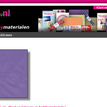
Klant w
1414 paars