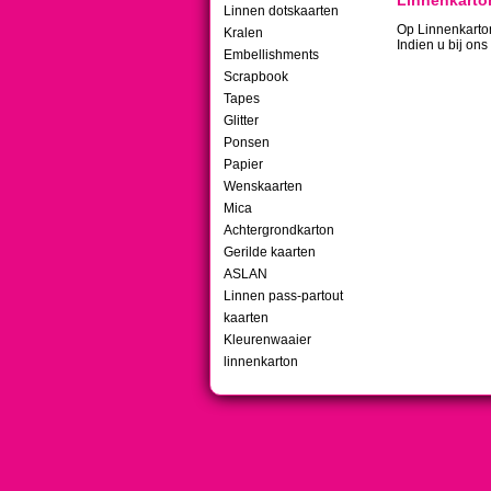
Linnenkarton
Linnen dotskaarten
Op Linnenkarton 
Kralen
Indien u bij ons
Embellishments
Scrapbook
Tapes
Glitter
Ponsen
Papier
Wenskaarten
Mica
Achtergrondkarton
Gerilde kaarten
ASLAN
Linnen pass-partout
kaarten
Kleurenwaaier
linnenkarton